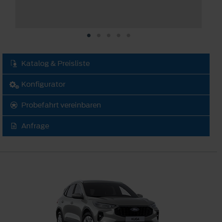
Katalog & Preisliste
Konfigurator
Probefahrt vereinbaren
Anfrage