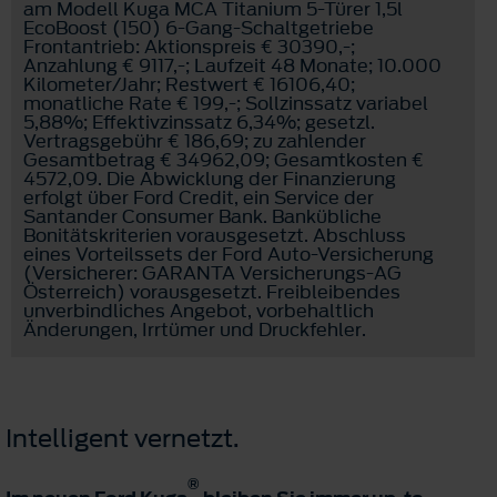
am Modell Kuga MCA Titanium 5-Türer 1,5l
EcoBoost (150) 6-Gang-Schaltgetriebe
Frontantrieb: Aktionspreis € 30390,-;
Anzahlung € 9117,-; Laufzeit 48 Monate; 10.000
Kilometer/Jahr; Restwert € 16106,40;
monatliche Rate € 199,-; Sollzinssatz variabel
5,88%; Effektivzinssatz 6,34%; gesetzl.
Vertragsgebühr € 186,69; zu zahlender
Gesamtbetrag € 34962,09; Gesamtkosten €
4572,09. Die Abwicklung der Finanzierung
erfolgt über Ford Credit, ein Service der
Santander Consumer Bank. Bankübliche
Bonitätskriterien vorausgesetzt. Abschluss
eines Vorteilssets der Ford Auto-Versicherung
(Versicherer: GARANTA Versicherungs-AG
Österreich) vorausgesetzt. Freibleibendes
unverbindliches Angebot, vorbehaltlich
Änderungen, Irrtümer und Druckfehler.
Intelligent vernetzt.
®