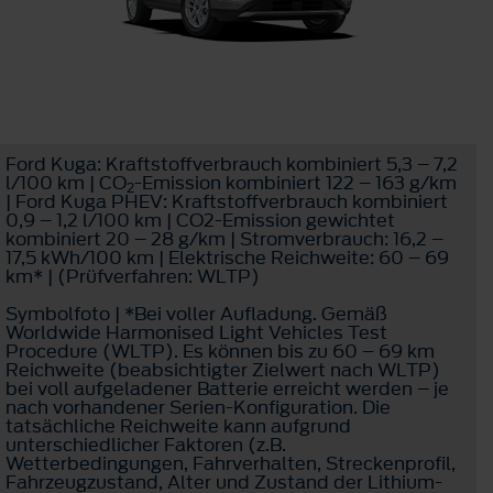
Ford Kuga: Kraftstoffverbrauch kombiniert 5,3 – 7,2
l/100 km | CO
-Emission kombiniert 122 – 163 g/km
2
| Ford Kuga PHEV: Kraftstoffverbrauch kombiniert
0,9 – 1,2 l/100 km | CO2-Emission gewichtet
kombiniert 20 – 28 g/km | Stromverbrauch: 16,2 –
17,5 kWh/100 km | Elektrische Reichweite: 60 – 69
km* | (Prüfverfahren: WLTP)
Symbolfoto | *Bei voller Aufladung. Gemäß
Worldwide Harmonised Light Vehicles Test
Procedure (WLTP). Es können bis zu 60 – 69 km
Reichweite (beabsichtigter Zielwert nach WLTP)
bei voll aufgeladener Batterie erreicht werden – je
nach vorhandener Serien-Konfiguration. Die
tatsächliche Reichweite kann aufgrund
unterschiedlicher Faktoren (z.B.
Wetterbedingungen, Fahrverhalten, Streckenprofil,
Fahrzeugzustand, Alter und Zustand der Lithium-