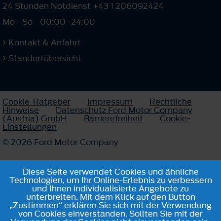
24 Stunden Notdienst +43 1 206092424
Mo - So
00:00
-
24:00
Kontakt & Anfahrt
Standortübersicht
Cookie-Ratgeber
Impressum
Rechtliche
Hinweise
Datenschutz Ford Motor Company
(Austria) GmbH
Barrierefreiheit
Cookie-
Einstellungen
© 2026 Ford Motor Company
Diese Seite verwendet Cookies und ähnliche
Technologien, um Ihr Online-Erlebnis zu verbessern
und Ihnen individualisierte Angebote zu
unterbreiten. Mit dem Klick auf den Button
„Zustimmen“ erklären Sie sich mit der Verwendung
von Cookies einverstanden. Sollten Sie mit der