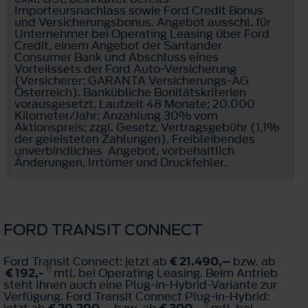
Importeursnachlass sowie Ford Credit Bonus
und Versicherungsbonus. Angebot ausschl. für
Unternehmer bei Operating Leasing über Ford
Credit, einem Angebot der Santander
Consumer Bank und Abschluss eines
Vorteilssets der Ford Auto-Versicherung
(Versicherer: GARANTA Versicherungs-AG
Österreich). Bankübliche Bonitätskriterien
vorausgesetzt. Laufzeit 48 Monate; 20.000
Kilometer/Jahr; Anzahlung 30% vom
Aktionspreis; zzgl. Gesetz. Vertragsgebühr (1,1%
der geleisteten Zahlungen). Freibleibendes
unverbindliches Angebot, vorbehaltlich
Änderungen, Irrtümer und Druckfehler.
FORD TRANSIT CONNECT
Ford Transit Connect: jetzt ab
€ 21.490,–
bzw. ab
1)
€ 192,-
mtl. bei Operating Leasing. Beim Antrieb
steht Ihnen auch eine Plug-in-Hybrid-Variante zur
Verfügung. Ford Transit Connect Plug-in-Hybrid:
1)
jetzt ab
€ 29.290,–
bzw. ab
€ 300,-
mtl. bei