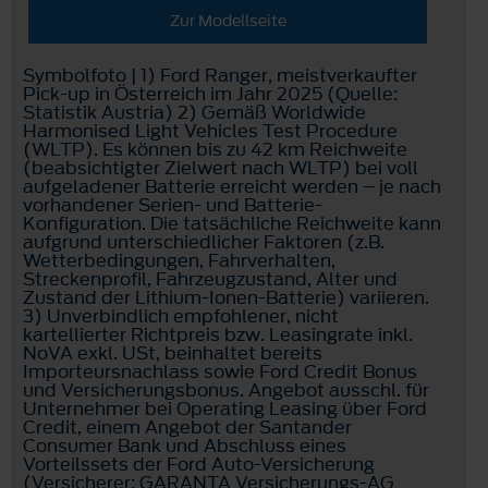
Zur Modellseite
Symbolfoto | 1) Ford Ranger, meistverkaufter
Pick-up in Österreich im Jahr 2025 (Quelle:
Statistik Austria) 2) Gemäß Worldwide
Harmonised Light Vehicles Test Procedure
(WLTP). Es können bis zu 42 km Reichweite
(beabsichtigter Zielwert nach WLTP) bei voll
aufgeladener Batterie erreicht werden – je nach
vorhandener Serien- und Batterie-
Konfiguration. Die tatsächliche Reichweite kann
aufgrund unterschiedlicher Faktoren (z.B.
Wetterbedingungen, Fahrverhalten,
Streckenprofil, Fahrzeugzustand, Alter und
Zustand der Lithium-Ionen-Batterie) variieren.
3) Unverbindlich empfohlener, nicht
kartellierter Richtpreis bzw. Leasingrate inkl.
NoVA exkl. USt, beinhaltet bereits
Importeursnachlass sowie Ford Credit Bonus
und Versicherungsbonus. Angebot ausschl. für
Unternehmer bei Operating Leasing über Ford
Credit, einem Angebot der Santander
Consumer Bank und Abschluss eines
Vorteilssets der Ford Auto-Versicherung
(Versicherer: GARANTA Versicherungs-AG