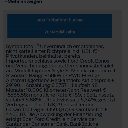
Mehr anzeigen
Jetzt Probefahrt buchen
Zur Modellseite
1)
Symbolfoto |
Unverbindlich empfohlener,
nicht kartellierter Richtpreis inkl. USt. für
Privatkunden, beinhaltet bereits
Importeursnachlass sowie Ford Credit Bonus
und Versicherungsbonus. Berechnungsbeispiel
am Modell Explorer Style SUV Elektromotor mit
Standard Range - 58kWh - RWD 1-Gang-
Automatikgetriebe Heckantrieb: Aktionspreis €
29190,-; Anzahlung € 8757,-; Laufzeit 48
Monate; 10.000 Kilometer/Jahr; Restwert €
15586,58; monatliche Rate € 189,-; Sollzinssatz
variabel 5,88%; Effektivzinssatz 6,34%; gesetzl.
Vertragsgebühr € 178,29; zu zahlender
Gesamtbetrag € 33593,87; Gesamtkosten €
4403,87. Die Abwicklung der Finanzierung
erfolgt über Ford Credit, ein Service der
Santander Consumer Bank. Bankübliche