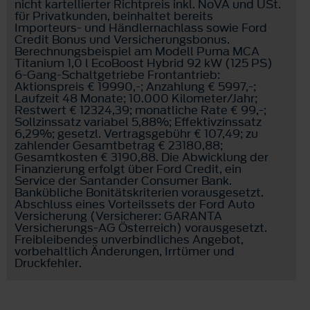
nicht kartellierter Richtpreis inkl. NoVA und USt.
für Privatkunden, beinhaltet bereits
Importeurs- und Händlernachlass sowie Ford
Credit Bonus und Versicherungsbonus.
Berechnungsbeispiel am Modell Puma MCA
Titanium 1,0 l EcoBoost Hybrid 92 kW (125 PS)
6-Gang-Schaltgetriebe Frontantrieb:
Aktionspreis € 19990,-; Anzahlung € 5997,-;
Laufzeit 48 Monate; 10.000 Kilometer/Jahr;
Restwert € 12324,39; monatliche Rate € 99,-;
Sollzinssatz variabel 5,88%; Effektivzinssatz
6,29%; gesetzl. Vertragsgebühr € 107,49; zu
zahlender Gesamtbetrag € 23180,88;
Gesamtkosten € 3190,88. Die Abwicklung der
Finanzierung erfolgt über Ford Credit, ein
Service der Santander Consumer Bank.
Bankübliche Bonitätskriterien vorausgesetzt.
Abschluss eines Vorteilssets der Ford Auto
Versicherung (Versicherer: GARANTA
Versicherungs-AG Österreich) vorausgesetzt.
Freibleibendes unverbindliches Angebot,
vorbehaltlich Änderungen, Irrtümer und
Druckfehler.