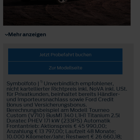
Mehr anzeigen
Jetzt Probefahrt buchen
Zur Modellseite
1)
Symbolfoto |
Unverbindlich empfohlener,
nicht kartellierter Richtpreis inkl. NoVA inkl. USt.
für Privatkunden, beinhaltet bereits Händler-
und Importeursnachlass sowie Ford Credit
Bonus und Versicherungsbonus.
Berechnungsbeispiel am Modell Tourneo
Custom (V710) BusM1 340 L1H1 Titanium 2.5l
Duratec PHEV 171 kW (233PS) Automatik
Frontantrieb: Aktionspreis € 45 990,00;
Anzahlung € 13 797,00; Laufzeit 48 Monate;
10.000 Kilometer/Jahr; Restwert € 26 660,18;